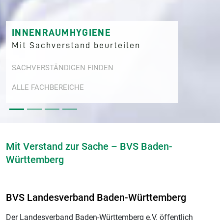
RAUMHYGIENE
BETRI
chverstand beurteilen
Mit Sa
STÄNDIGEN FINDEN
SACHVER
CHBEREICHE
ALLE FA
Mit Verstand zur Sache – BVS Baden-
Württemberg
BVS Landesverband Baden-Württemberg
Der Landesverband Baden-Württemberg e.V. öffentlich