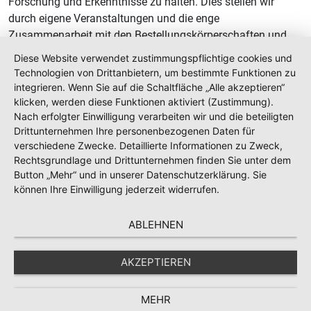
Forschung und Erkenntnisse zu halten. Dies stellen wir
durch eigene Veranstaltungen und die enge
Zusammenarbeit mit den Bestellungskörperschaften und
der BVS Akademie sicher.
Diese Website verwendet zustimmungspflichtige cookies und
Technologien von Drittanbietern, um bestimmte Funktionen zu
Wir sind kompetenter Ansprechpartner. Erfolgreicher
integrieren. Wenn Sie auf die Schaltfläche „Alle akzeptieren“
Vermittler. Starker Interessenvertreter und verlässlicher
klicken, werden diese Funktionen aktiviert (Zustimmung).
Partner.
Nach erfolgter Einwilligung verarbeiten wir und die beteiligten
Drittunternehmen Ihre personenbezogenen Daten für
Wir sind der BVS Landesverband Baden-Württemberg e.V.
verschiedene Zwecke. Detaillierte Informationen zu Zweck,
öffentlich bestellter und vereidigter sowie qualifizierter
Rechtsgrundlage und Drittunternehmen finden Sie unter dem
Sachverständiger e.V. (BVS)!
Button „Mehr“ und in unserer Datenschutzerklärung. Sie
können Ihre Einwilligung jederzeit widerrufen.
ABLEHNEN
Satzung BVS Landesverband Baden-Württemberg
AKZEPTIEREN
Leitbild
MEHR